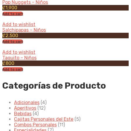
Pop Nuggets – Niños
₡
1,900
Add to cart
Add to wishlist
Salchipapas – Niños
₡
2,500
Add to cart
Add to wishlist
Taquito – Niños
₡
800
Add to cart
Categorías de Producto
Adicionales
(4)
Aperitivos
(12)
Bebidas
(4)
Cajitas Personales del Este
(5)
Combos Personales
(11)
Especialidades
(7)