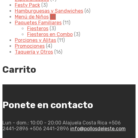
Festy Pack
(3)
Hamburguesas y Sandwiches
(6)
Menú de Niños
(6)
Paquetes Familiares
(11)
Fiesteros
(3)
Fiesteros en Combo
(3)
Porciones y Alitas
(11)
Promociones
(4)
Taquería y Otros
(16)
Carrito
Ponete en contacto
Lun - dom.: 10:00 - 20:00
Alajuela Costa Rica
+506
2441-2896
+506 2441-2896
info@pollosdeleste.com